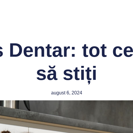
Clinica și medicii
Implant dentar
Ortodonție
 Dentar: tot ce
să stiți
august 6, 2024