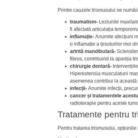
Printre cauzele trismusului se număr
traumatism-
Leziunile maxilare
fi afectată articulația tempor
inflamație-
Anumite afecțiuni m
o inflamație a țesuturilor moi d
artrită mandibulară-
Scleroder
fibros, contribuind la apariția tr
chirurgie dentară-
Intervențiil
Hiperextensia musculaturii mast
asemenea contribui la această 
infecții-
Anumite infecții, prec
cancer și tratamentele acest
radioterapie pentru aceste tumor
Tratamente pentru t
Pentru tratarea trismusului, opțiunile 