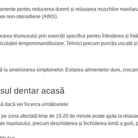
amente pentru reducerea durerii și relaxarea mușchilor maxilaru
are non-steroidiene (AINS).
rarea trismusului prin exerciții specifice pentru întinderea și înt
culației temporomandibulare. Tehnici precum puncția uscată și 
la ameliorarea simptomelor. Evitarea alimentelor dure, crocant
usul dentar acasă
usă dacă vei încerca următoarele:
pe zona afectată timp de 15-20 de minute poate ajuta la relaxar
ale maxilarului, precum deschiderea și închiderea lentă a gurii, 