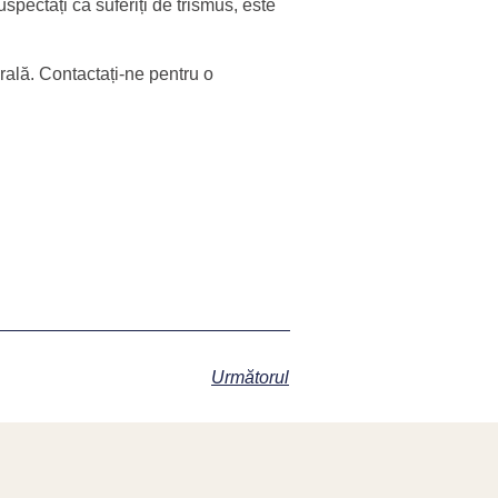
spectați că suferiți de trismus, este
ală. Contactați-ne pentru o
Următorul