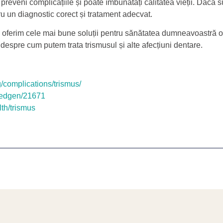
reveni complicațiile și poate îmbunătăți calitatea vieții. Dacă su
ru un diagnostic corect și tratament adecvat.
 oferim cele mai bune soluții pentru sănătatea dumneavoastră or
 despre cum putem trata trismusul și alte afecțiuni dentare.
g/complications/trismus/
medgen/21671
th/trismus