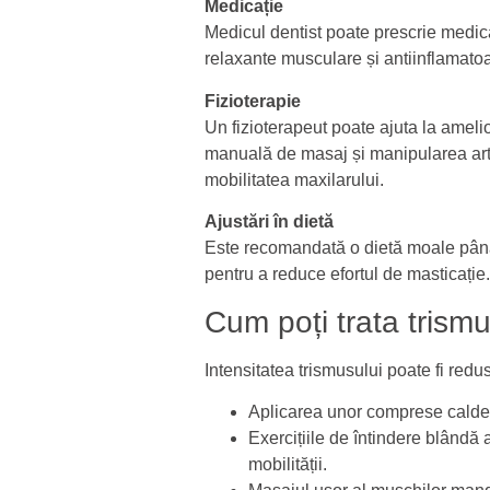
Medicație
Medicul dentist poate prescrie medic
relaxante musculare și antiinflamato
Fizioterapie
Un fizioterapeut poate ajuta la amelio
manuală de masaj și manipularea arti
mobilitatea maxilarului.
Ajustări în dietă
Este recomandată o dietă moale până 
pentru a reduce efortul de masticație.
Cum poți trata trism
Intensitatea trismusului poate fi red
Aplicarea unor comprese calde 
Exercițiile de întindere blândă 
mobilității.