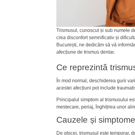
Trismusul, cunoscut și sub numele de 
crea disconfort semnificativ și dificu
București, ne dedicăm să vă informăm
afecțiune de trismus dentar.
Ce reprezintă trismu
În mod normal, deschiderea gurii var
acestei afecțiuni pot include traumati
Principalul simptom al trismusului est
mestecare, periaj, înghițirea unor ali
Cauzele și simptomel
De obicei, trismusul este temporar, d