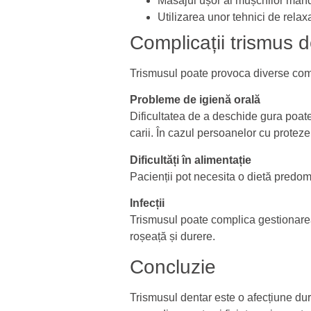
Masajul ușor al mușchilor mand
Utilizarea unor tehnici de rela
Complicații trismus 
Trismusul poate provoca diverse compli
Probleme de igienă orală
Dificultatea de a deschide gura poa
carii. În cazul persoanelor cu protez
Dificultăți în alimentație
Pacienții pot necesita o dietă predomi
Infecții
Trismusul poate complica gestionarea 
roșeață și durere.
Concluzie
Trismusul dentar este o afecțiune dur