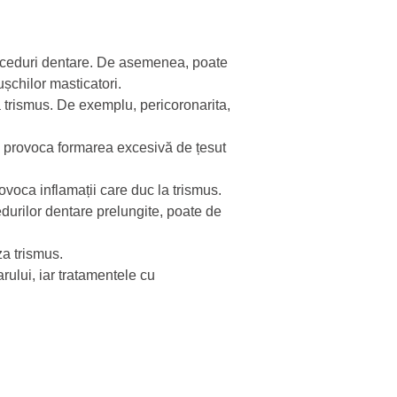
proceduri dentare. De asemenea, poate
șchilor masticatori.
 trismus. De exemplu, pericoronarita,
e provoca formarea excesivă de țesut
rovoca inflamații care duc la trismus.
edurilor dentare prelungite, poate de
za trismus.
rului, iar tratamentele cu