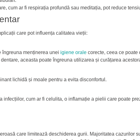
ibulari.
xare, cum ar fi respirația profundă sau meditația, pot reduce ten
dentar
cații care pot influența calitatea vieții:
te îngreuna menținerea unei
igiene orale
corecte, ceea ce poate d
e dentare, aceasta poate îngreuna utilizarea și curățarea acestor
nant lichidă și moale pentru a evita disconfortul.
infecțiilor, cum ar fi celulita, o inflamație a pielii care poate
eroasă care limitează deschiderea gurii. Majoritatea cazurilor s