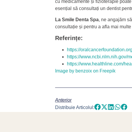
cu medicamente și fizioterapie poate p
esențial să consultați un dentist pent
La Smile Denta Spa
, ne angajăm să
consultație și pentru a afla mai multe
Referințe:
https://oralcancerfoundation.or
https://www.ncbi.nlm.nih.gov/
https://www.healthline.com/heal
Image by benzoix on Freepik
Anterior
Distribuie Articolul: