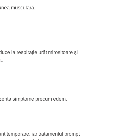
siunea musculară.
uce la respirație urât mirositoare și
a.
 prezenta simptome precum edem,
unt temporare, iar tratamentul prompt