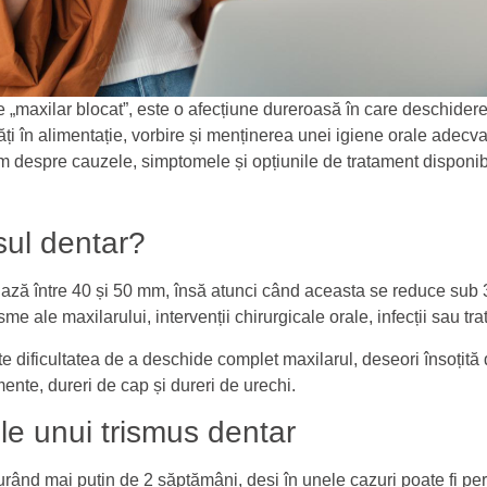
„maxilar blocat”, este o afecțiune dureroasă în care deschiderea
ltăți în alimentație, vorbire și menținerea unei igiene orale adec
 despre cauzele, simptomele și opțiunile de tratament disponibi
sul dentar?
iază între 40 și 50 mm, însă atunci când aceasta se reduce sub
sme ale maxilarului, intervenții chirurgicale orale, infecții sau t
e dificultatea de a deschide complet maxilarul, deseori însoțită d
mente, dureri de cap și dureri de urechi.
e unui trismus dentar
urând mai puțin de 2 săptămâni, deși în unele cazuri poate fi per