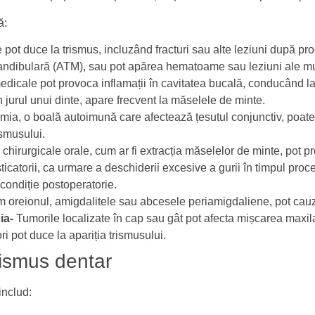
ă:
 pot duce la trismus, incluzând fracturi sau alte leziuni după 
omandibulară (ATM), sau pot apărea hematoame sau leziuni ale mu
edicale pot provoca inflamații în cavitatea bucală, conducând la
in jurul unui dinte, apare frecvent la măselele de minte.
mia, o boală autoimună care afectează țesutul conjunctiv, poat
ismusului.
e chirurgicale orale, cum ar fi extracția măselelor de minte, pot p
icatorii, ca urmare a deschiderii excesive a gurii în timpul proc
condiție postoperatorie.
um oreionul, amigdalitele sau abcesele periamigdaliene, pot cau
uia-
Tumorile localizate în cap sau gât pot afecta mișcarea maxila
i pot duce la apariția trismusului.
rismus dentar
includ: