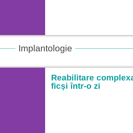
Implantologie
Reabilitare complexa
ficși într-o zi