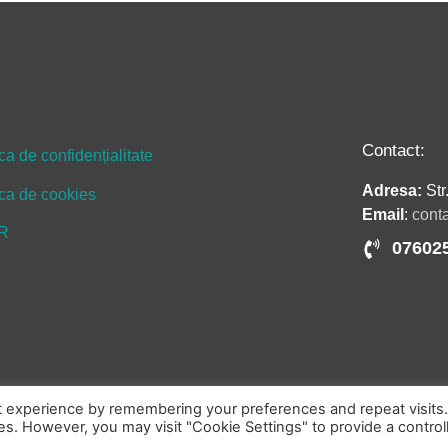
Contact:
ica de confidențialitate
Adresa:
Str
ica de cookies
Email
:
cont
R
07602
t experience by remembering your preferences and repeat visits
Copyright 2021 © smiledentalspa.ro
ies. However, you may visit "Cookie Settings" to provide a control