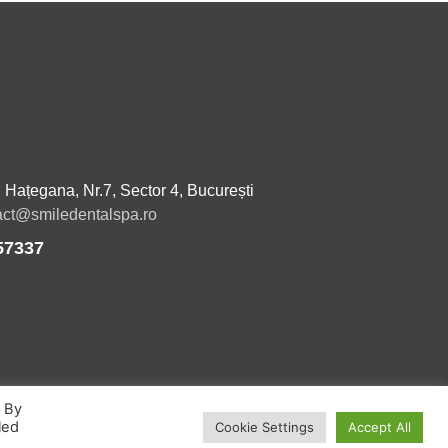
. Hațegana, Nr.7, Sector 4, București
act@smiledentalspa.ro
57337
. By
led
Cookie Settings
Accept All