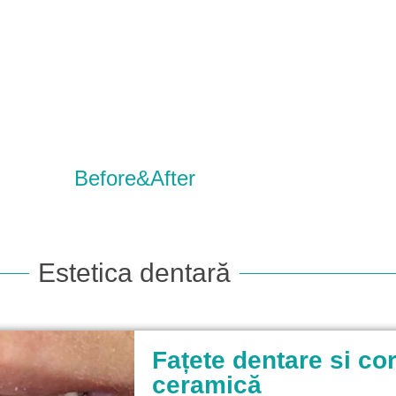
Clinica și medicii
Implant dentar
Ortodonție
Before&After
Estetica dentară
Fațete dentare si co
ceramică