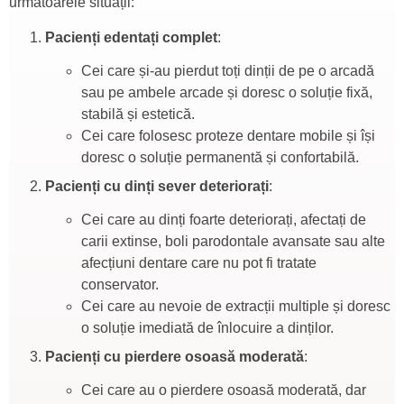
următoarele situații:
Pacienți edentați complet
:
Cei care și-au pierdut toți dinții de pe o arcadă
sau pe ambele arcade și doresc o soluție fixă,
stabilă și estetică.
Cei care folosesc proteze dentare mobile și își
doresc o soluție permanentă și confortabilă.
Pacienți cu dinți sever deteriorați
:
Cei care au dinți foarte deteriorați, afectați de
carii extinse, boli parodontale avansate sau alte
afecțiuni dentare care nu pot fi tratate
conservator.
Cei care au nevoie de extracții multiple și doresc
o soluție imediată de înlocuire a dinților.
Pacienți cu pierdere osoasă moderată
:
Cei care au o pierdere osoasă moderată, dar