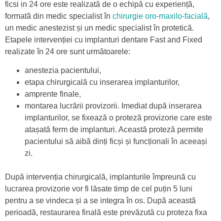
ficsi in 24 ore este realizată de o echipă cu experiență,
formată din medic specialist în
chirurgie oro-maxilo-facială
,
un medic anestezist și un medic specialist în protetică.
Etapele intervenției cu implanturi dentare Fast and Fixed
realizate în 24 ore sunt următoarele:
anestezia pacientului,
etapa chirurgicală cu inserarea implanturilor,
amprente finale,
montarea lucrării provizorii. Imediat după inserarea
implanturilor, se fixează o proteză provizorie care este
atașată ferm de implanturi. Această proteză permite
pacientului să aibă dinți ficși și funcționali în aceeași
zi.
După intervenția chirurgicală, implanturile împreună cu
lucrarea provizorie vor fi lăsate timp de cel puțin 5 luni
pentru a se vindeca și a se integra în os. După această
perioadă, restaurarea finală este prevăzută cu proteza fixa