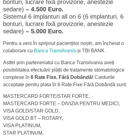
bonturi, lucrare fixă provizorie, anestezie
sedare)
– 4.500 Euro.
Sistemul 6 implanturi all on 6 (6 implanturi, 6
bonturi, lucrare fixă provizorie, anestezie
sedare)
– 5.000 Euro.
Pentru a veni în sprijinul pacienților noștri, am încheiat o
colaborare cu
Banca Transilvania
și TBI BANK
Astfel prin parteneriatul cu Banca Transilvania aveți
posibilitatea efectuării plății de tratamente stomatologice
complexe în
6 Rate Fixe, Fără Dobândă!
Cardurile
acceptate pentru plata în
6 Rate Fixe
Fără Dobândă sunt:
MASTERCARD FORTE/STAR FORTE,
MASTERCARD FORTE – DIVIZIA PENTRU MEDICI,
VISA GOLD/STAR GOLD,
VISA GOLD BT – ROTARY,
VISA PLATINUM,
STAR PLATINUM,