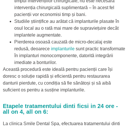
timpul intervențiilor chirurgicale, nu este necesară
intervenția chirurgicală suplimentară – în acest fel
pacienții vor economisi timp și bani.
Studiile științifice au arătat că implanturile plasate în
osul local au o rată mai mare de supraviețuire decât
implantele augmentate.
Pierderea osoasă cauzată de micro-decalaj este
redusă, deoarece
implanturile
sunt practic transformate
în implanturi monocomponente, datorită integrării
imediate a bonturilor.
Această procedură este ideală pentru pacienții care își
doresc o soluție rapidă și eficientă pentru restaurarea
danturii pierdute, cu condiția să fie sănătoși și să aibă
suficient os pentru a susține implanturile.
Etapele tratamentului dinti ficsi in 24 ore -
all on 4, all on 6:
La clinica Smile Dental Spa, efectuarea tratamentului dinti