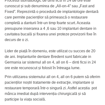
Procesul stomatologic de dinti ficsi in 24 de ore este
cunoscut și sub denumirea de „All-on-4” sau „Fast and
Fixed”. Reprezintă o procedură de implantologie dentară
care permite pacienților să primească o restaurare
completă a danturii într-un timp foarte scurt. Aceasta
presupune inserarea
a 4 ,6 sau 10 implanturi dentare in
cavitatea bucală
și fixarea unei proteze provizorii fixe în
decurs de o zi.
Lider de piață în domeniu, este utilizat cu succes de 20
de ani. Implanturile dentare Bredent sunt fabricate in
Germania iar sistemul all on 4, all on 6 – dinti ficsi in 24
ore este recunoscut și folosit în întreaga lume.
Prin utilizarea sistemului all on 4, all on 6 putem să oferim
pacienților noștri tratamente de extracţie, implantare și
restaurare temporară într-o singură zi. Astfel aceștia pot
mânca imediat după intervenția chirurgicală și să
participe la viața socială.