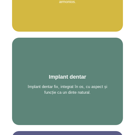
armonios.
Implantul dentar este o alternativă modernă la
proteze, realizat din titan biocompatibil care se
integrează perfect în os. Odată fixat, susține un
Implant dentar
dinte definitiv ce arată și funcționează ca unul
natural. Este o soluție stabilă și de lungă durată.
Implant dentar fix, integrat în os, cu aspect și
Cu o igienă corectă, poate dura toată viața.
funcție ca un dinte natural.