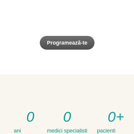
Programează-te
0
0
0
+
ani
medici specialisti
pacienti