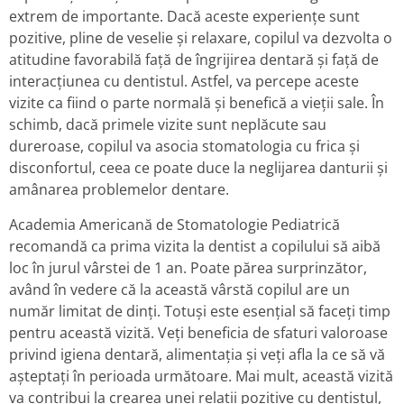
extrem de importante. Dacă aceste experiențe sunt
pozitive, pline de veselie și relaxare, copilul va dezvolta o
atitudine favorabilă față de îngrijirea dentară și față de
interacțiunea cu dentistul. Astfel, va percepe aceste
vizite ca fiind o parte normală și benefică a vieții sale. În
schimb, dacă primele vizite sunt neplăcute sau
dureroase, copilul va asocia stomatologia cu frica și
disconfortul, ceea ce poate duce la neglijarea danturii și
amânarea problemelor dentare.
Academia Americană de Stomatologie Pediatrică
recomandă ca prima vizita la dentist a copilului să aibă
loc în jurul vârstei de 1 an. Poate părea surprinzător,
având în vedere că la această vârstă copilul are un
număr limitat de dinți. Totuși este esențial să faceți timp
pentru această vizită. Veți beneficia de sfaturi valoroase
privind igiena dentară, alimentația și veți afla la ce să vă
așteptați în perioada următoare. Mai mult, această vizită
va contribui la crearea unei relații pozitive cu dentistul,