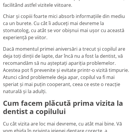
facilitând astfel vizitele viitoare.
Chiar și copiii foarte mici absorb informațiile din mediu
ca un burete. Cu cât îi aduceți mai devreme la
stomatolog, cu atât se vor obișnui mai ușor cu această
experiență pe viitor.
Dacă momentul primei aniversări a trecut și copilul are
deja toți dinții de lapte, dar încă nu a fost la dentist, vă
recomandăm să nu așteptați apariția problemelor.
Acestea pot fi prevenite și evitate printr-o vizită timpurie.
Atunci când problemele deja apar, copilul va fi mai
speriat și mai puțin cooperant, ceea ce este o reacție
naturală și la adulți.
Cum facem plăcută prima vizita la
dentist a copilului
Cu cât vizita are loc mai devreme, cu atât mai bine. Vă
vom ghida în privința igienei dentare corecte, a