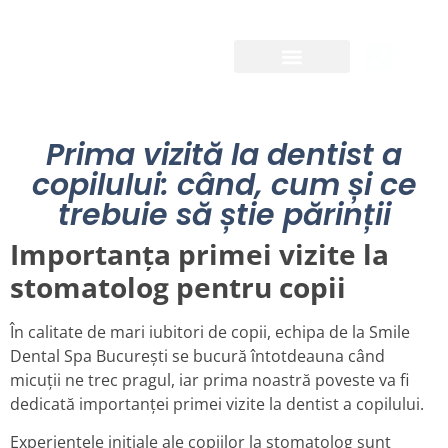
Clinica și medicii
Implant dentar
Prima vizită la dentist a
copilului: când, cum și ce
trebuie să știe părinții
Importanța primei vizite la
stomatolog pentru copii
În calitate de mari iubitori de copii, echipa de la Smile
Dental Spa București se bucură întotdeauna când
micuții ne trec pragul, iar prima noastră poveste va fi
dedicată importanței primei vizite la dentist a copilului.
Experiențele inițiale ale copiilor la stomatolog sunt