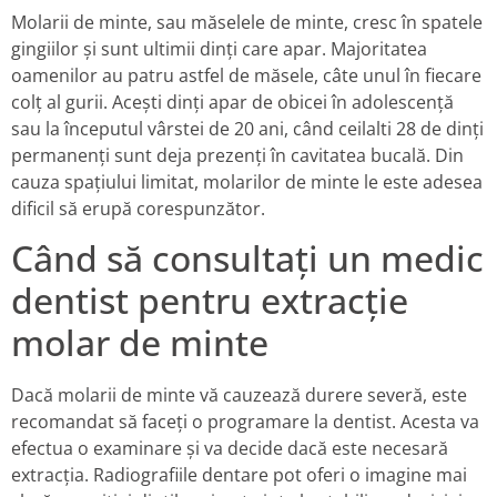
Molarii de minte, sau măselele de minte, cresc în spatele
gingiilor și sunt ultimii dinți care apar. Majoritatea
oamenilor au patru astfel de măsele, câte unul în fiecare
colț al gurii. Acești dinți apar de obicei în adolescență
sau la începutul vârstei de 20 ani, când ceilalti 28 de dinți
permanenți sunt deja prezenți în cavitatea bucală. Din
cauza spațiului limitat, molarilor de minte le este adesea
dificil să erupă corespunzător.
Când să consultați un medic
dentist pentru extracție
molar de minte
Dacă molarii de minte vă cauzează durere severă, este
recomandat să faceți o programare la dentist. Acesta va
efectua o examinare și va decide dacă este necesară
extracția. Radiografiile dentare pot oferi o imagine mai