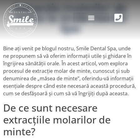
Extracția molarilor de
minte la Smile Dental
Spa
Bine ați venit pe blogul nostru, Smile Dental Spa, unde
ne propunem să vă oferim informații utile și ghidare în
îngrijirea sănătății orale. În acest articol, vom explora
procesul de extracție molar de minte, cunoscut și sub
denumirea de „măsea de minte”, oferindu-vă informații
esențiale despre când este necesară această procedură,
cum se desfășoară și cum să vă îngrijiți după aceasta.
De ce sunt necesare
extracțiile molarilor de
minte?