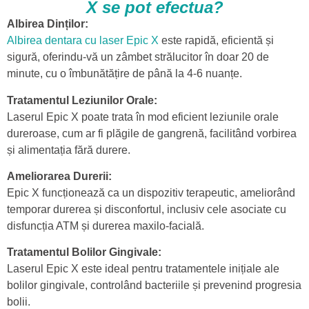
X se pot efectua?
Albirea Dinților:
Albirea dentara cu laser Epic X
este rapidă, eficientă și
sigură, oferindu-vă un zâmbet strălucitor în doar 20 de
minute, cu o îmbunătățire de până la 4-6 nuanțe.
Tratamentul Leziunilor Orale:
Laserul Epic X poate trata în mod eficient leziunile orale
dureroase, cum ar fi plăgile de gangrenă, facilitând vorbirea
și alimentația fără durere.
Ameliorarea Durerii:
Epic X funcționează ca un dispozitiv terapeutic, ameliorând
temporar durerea și disconfortul, inclusiv cele asociate cu
disfuncția ATM și durerea maxilo-facială.
Tratamentul Bolilor Gingivale:
Laserul Epic X este ideal pentru tratamentele inițiale ale
bolilor gingivale, controlând bacteriile și prevenind progresia
bolii.