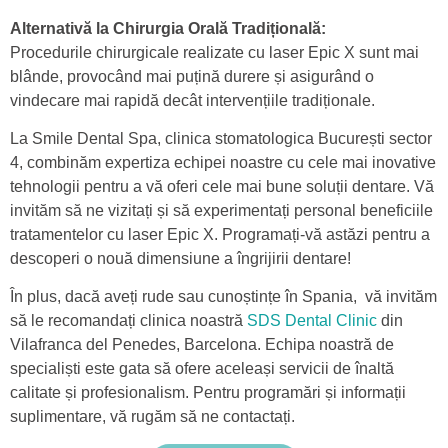
Alternativă la Chirurgia Orală Tradițională:
Procedurile chirurgicale realizate cu laser Epic X sunt mai
blânde, provocând mai puțină durere și asigurând o
vindecare mai rapidă decât intervențiile tradiționale.
La Smile Dental Spa, clinica stomatologica București sector
4, combinăm expertiza echipei noastre cu cele mai inovative
tehnologii pentru a vă oferi cele mai bune soluții dentare. Vă
invităm să ne vizitați și să experimentați personal beneficiile
tratamentelor cu laser Epic X. Programați-vă astăzi pentru a
descoperi o nouă dimensiune a îngrijirii dentare!
În plus, dacă aveți rude sau cunoștințe în Spania, vă invităm
să le recomandați clinica noastră
SDS Dental Clinic
din
Vilafranca del Penedes, Barcelona. Echipa noastră de
specialiști este gata să ofere aceleași servicii de înaltă
calitate și profesionalism. Pentru programări și informații
suplimentare, vă rugăm să ne contactați.