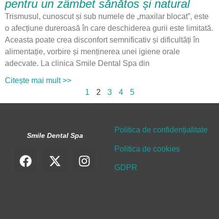
pentru un zâmbet sănătos și natural
Trismusul, cunoscut și sub numele de „maxilar blocat”, este
o afecțiune dureroasă în care deschiderea gurii este limitată.
Aceasta poate crea disconfort semnificativ și dificultăți în
alimentație, vorbire și menținerea unei igiene orale
adecvate. La clinica Smile Dental Spa din
Citește mai mult >>
1
2
3
4
5
Politica de confidențialitate
Smile Dental Spa
Politica de cookies
GDPR